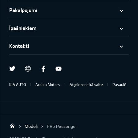
Pakalpojumi
Īpašniekiem
Kontakti
Twitter
Facebook
Youtube
draugiem.lv
KIA AUTO
Ardala Motors
Atgriezeniskā saite
Pasaulē
Modeļi
PV5 Passenger
Ardala SIA