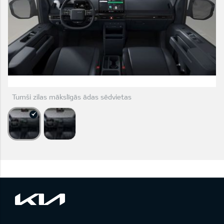
Tumši zilas mākslīgās ādas sēdvietas