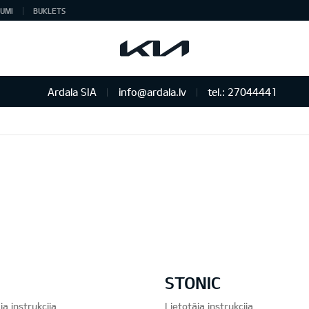
UMI
BUKLETS
Ardala SIA
info@ardala.lv
tel.: 27044441
STONIC
ja instrukcija
Lietotāja instrukcija