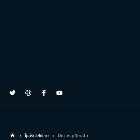
Twitter
Facebook
Youtube
draugiem.lv
Īpašniekiem
Rokasgrāmata
Ardala SIA