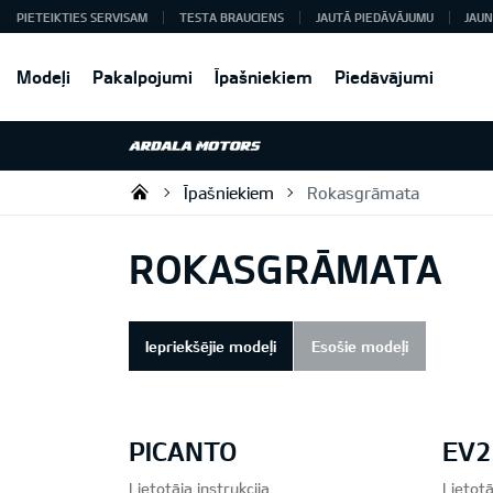
PIETEIKTIES SERVISAM
TESTA BRAUCIENS
JAUTĀ PIEDĀVĀJUMU
JAUN
Modeļi
Pakalpojumi
Īpašniekiem
Piedāvājumi
Īpašniekiem
Rokasgrāmata
Ardala SIA
ROKASGRĀMATA
Iepriekšējie modeļi
Esošie modeļi
PICANTO
EV2
Lietotāja instrukcija
Lietotā