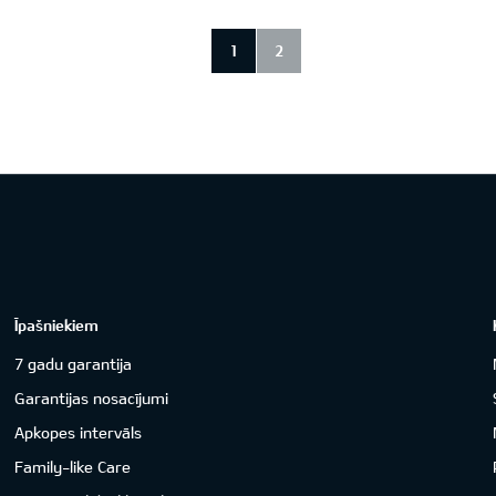
1
2
Īpašniekiem
7 gadu garantija
Garantijas nosacījumi
Apkopes intervāls
Family-like Care