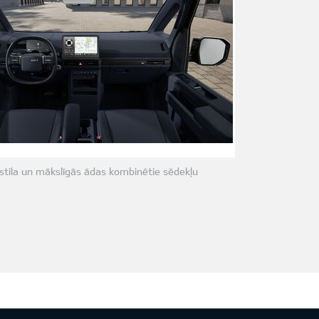
stila un mākslīgās ādas kombinētie sēdekļu