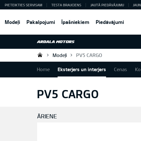
PIETEIKTIES SERVISAM
TESTA BRAUCIENS
JAUTĀ PIEDĀVĀJUMU
JAUN
Modeļi
Pakalpojumi
Īpašniekiem
Piedāvājumi
Modeļi
PV5 CARGO
Ardala SIA
Home
Eksterjers un interjers
Cenas
Ko
PV5 CARGO
ĀRIENE