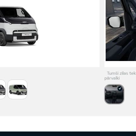
Tumši zilas tek
pārvalki