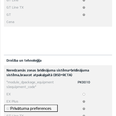
Drošība un tehnoloģija
Neredzamās zonas brīdinājuma sistēma+brīdinājuma
sistēma,braucot atpakaļgaitā (BSD+RCTA)
PK0010