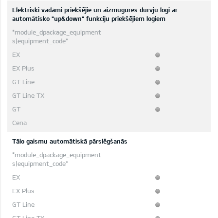
Elektriski vadāmi priekšējie un aizmugures durvju logi ar
automātisko "up&down" funkciju priekšējiem logiem
Tālo gaismu automātiskā pārslēgšanās