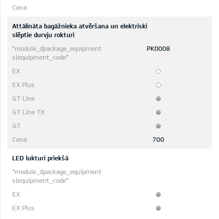
Attālināta bagāžnieka atvēršana un elektriski
slēptie durvju rokturi
PK0008
700
LED lukturi priekšā