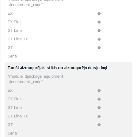
Tumši aizmugurējais stikls un aizmugurējo durvju logi