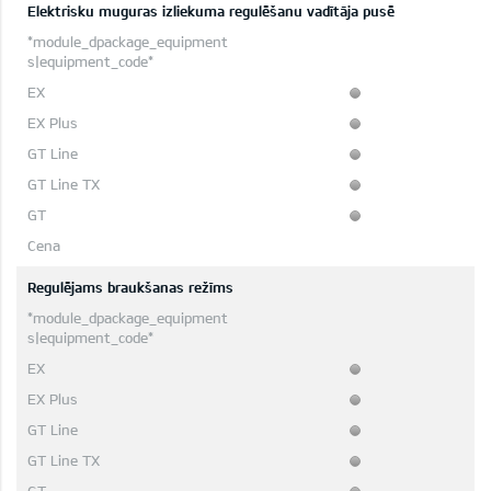
Elektrisku muguras izliekuma regulēšanu vadītāja pusē
Regulējams braukšanas režīms