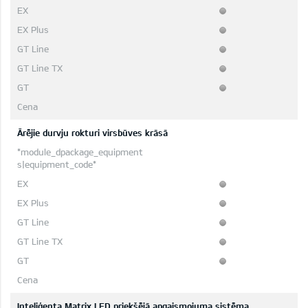
Ārējie durvju rokturi virsbūves krāsā
Inteliģenta Matrix LED priekšējā apgaismojuma sistēma