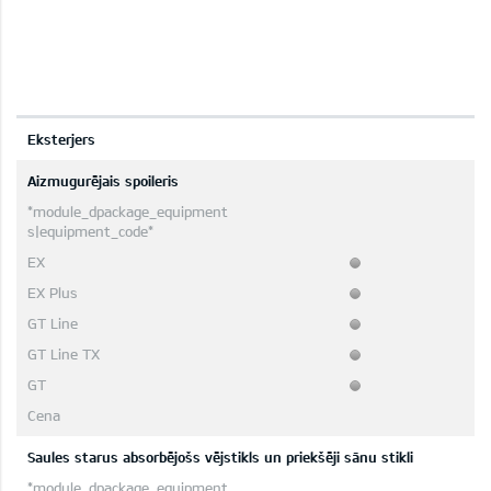
Eksterjers
Aizmugurējais spoileris
Saules starus absorbējošs vējstikls un priekšēji sānu stikli