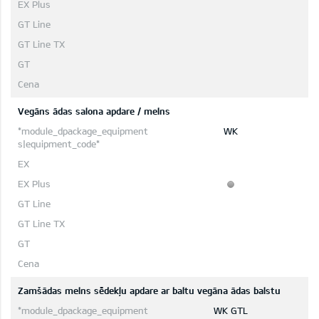
Vegāns ādas salona apdare / melns
WK
Zamšādas melns sēdekļu apdare ar baltu vegāna ādas balstu
WK GTL