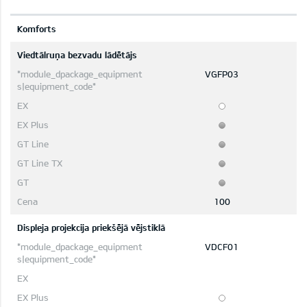
Komforts
Viedtālruņa bezvadu lādētājs
VGFP03
100
Displeja projekcija priekšējā vējstiklā
VDCF01