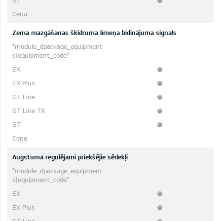
Zema mazgāšanas škidruma līmeņa bīdinājuma signals
Augstumā regulējami priekšējie sēdekļi