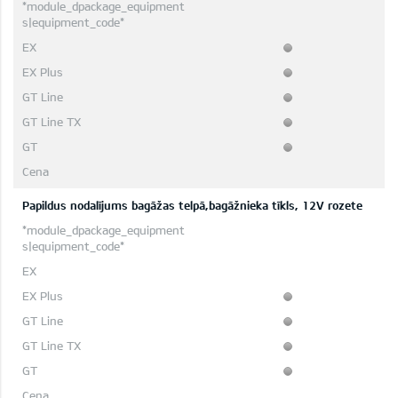
Papildus nodalījums bagāžas telpā,bagāžnieka tīkls, 12V rozete