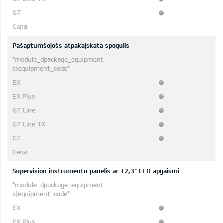
Pašaptumšojošs atpakaļskata spogulis
Supervision instrumentu panelis ar 12,3" LED apgaismi