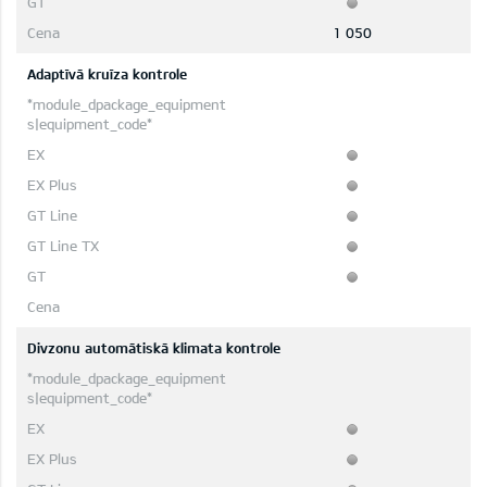
1 050
Adaptīvā kruīza kontrole
Divzonu automātiskā klimata kontrole