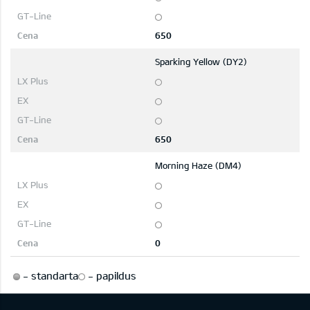
650
Sparking Yellow (DY2)
650
Morning Haze (DM4)
0
-
standarta
-
papildus