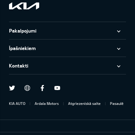
Pakalpojumi
Īpašniekiem
Kontakti
Twitter
Facebook
Youtube
draugiem.lv
KIA AUTO
Ardala Motors
Atgriezeniskā saite
Pasaulē