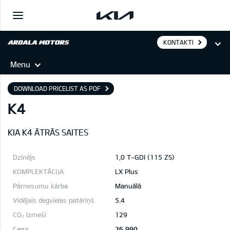
KONTAKTI
Menu
DOWNLOAD PRICELIST AS PDF
K4
KIA K4 ĀTRĀS SAITES
1,0 T-GDI (115 ZS)
LX Plus
Manuālā
5.4
129
26 990