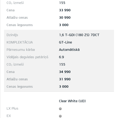
155
33 990
30 990
3 000
1,6 T-GDI (180 ZS) 7DCT
GT-Line
Automātiskā
6.9
155
34 990
31 990
3 000
Clear White (UD)