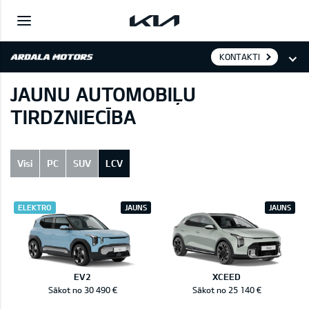
KONTAKTI
JAUNU AUTOMOBIĻU
TIRDZNIECĪBA
Visi
PC
SUV
LCV
ELEKTRO
JAUNS
JAUNS
EV2
XCEED
Sākot no 30 490 €
Sākot no 25 140 €