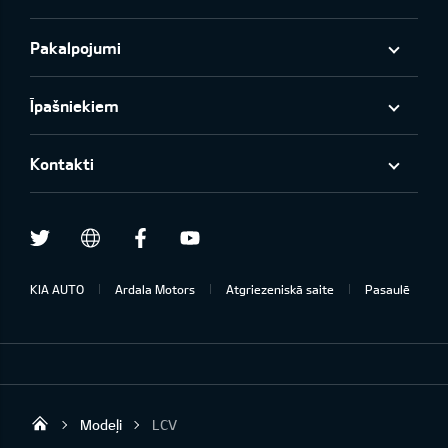
Pakalpojumi
Īpašniekiem
Kontakti
Twitter
Facebook
Youtube
draugiem.lv
KIA AUTO
Ardala Motors
Atgriezeniskā saite
Pasaulē
Modeļi
LCV
Ardala SIA