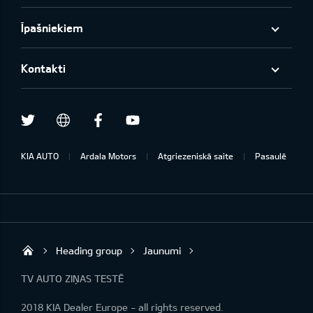
Īpašniekiem
Kontakti
Twitter
Facebook
Youtube
draugiem.lv
KIA AUTO
Ardala Motors
Atgriezeniskā saite
Pasaulē
Heading group
Jaunumi
Ardala SIA
TV AUTO ZIŅAS TESTĒ
2018 KIA Dealer Europe - all rights reserved.