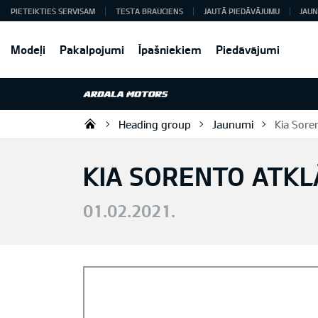
PIETEIKTIES SERVISAM
TESTA BRAUCIENS
JAUTĀ PIEDĀVĀJUMU
JAUN
Modeļi
Pakalpojumi
Īpašniekiem
Piedāvājumi
Heading group
Jaunumi
Kia Sore
Ardala SIA
KIA SORENTO ATKL
01.02.2021.