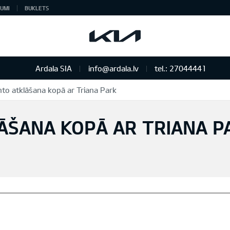
UMI
BUKLETS
Ardala SIA
info@ardala.lv
tel.: 27044441
nto atklāšana kopā ar Triana Park
ĀŠANA KOPĀ AR TRIANA P