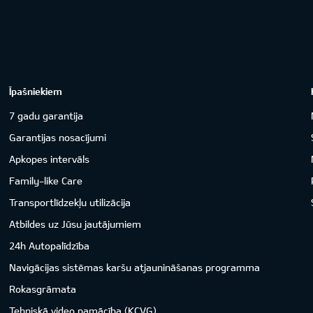
Īpašniekiem
7 gadu garantija
Garantijas nosacījumi
Apkopes intervāls
Family-like Care
Transportlīdzekļu utilizācija
Atbildes uz Jūsu jautājumiem
24h Autopalīdzība
Navigācijas sistēmas karšu atjaunināšanas programma
Rokasgrāmata
Tehniskā video pamācība (KCVG)