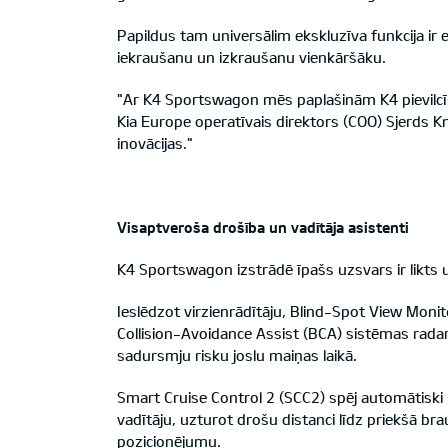
Papildus tam universālim ekskluzīva funkcija ir
iekraušanu un izkraušanu vienkāršāku.
"Ar K4 Sportswagon mēs paplašinām K4 pievilcību
Kia Europe operatīvais direktors (COO) Sjerds K
inovācijas."
Visaptveroša drošība un vadītāja asistenti
K4 Sportswagon izstrādē īpašs uzsvars ir likts 
Ieslēdzot virzienrādītāju, Blind-Spot View Moni
Collision-Avoidance Assist (BCA) sistēmas rada
sadursmju risku joslu maiņas laikā.
Smart Cruise Control 2 (SCC2) spēj automātiski 
vadītāju, uzturot drošu distanci līdz priekšā br
pozicionējumu.