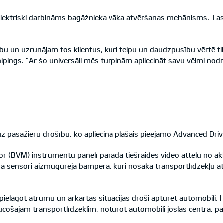
 elektriski darbināms bagāžnieka vāka atvēršanas mehānisms. Tas
 un uzrunājam tos klientus, kuri telpu un daudzpusību vērtē tik
nipings. "Ar šo universāli mēs turpinām apliecināt savu vēlmi nod
uz pasažieru drošību, ko apliecina plašais pieejamo Advanced Dr
tor (BVM) instrumentu panelī parāda tiešraides video attēlu no a
ra sensori aizmugurējā bamperā, kuri nosaka transportlīdzekļu a
pielāgot ātrumu un ārkārtas situācijās droši apturēt automobili. 
aucošajam transportlīdzeklim, noturot automobili joslas centrā, pa