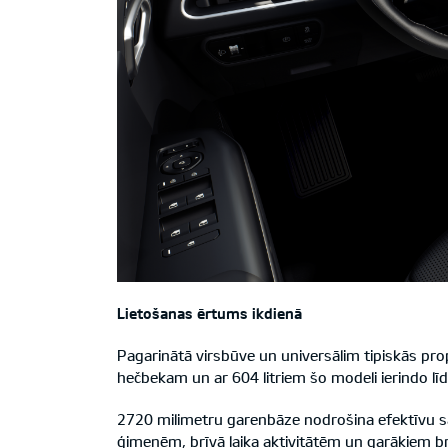
Lietošanas ērtums ikdienā
Pagarinātā virsbūve un universālim tipiskās pro
hečbekam un ar 604 litriem šo modeli ierindo l
2720 milimetru garenbāze nodrošina efektīvu s
ģimenēm, brīvā laika aktivitātēm un garākiem b