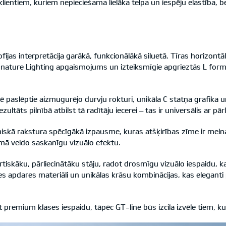
klientiem, kuriem nepieciešama lielāka telpa un iespēju elastība, be
ofijas interpretācija garākā, funkcionālākā siluetā. Tīras horizontā
Signature Lighting apgaismojums un izteiksmīgie apgrieztās L for
nē paslēptie aizmugurējo durvju rokturi, unikāla C statņa grafika
tāts pilnībā atbilst tā radītāju iecerei – tas ir universālis ar pār
skā rakstura spēcīgākā izpausme, kuras atšķirības zīme ir melna g
mā veido saskanīgu vizuālo efektu.
tiskāku, pārliecinātāku stāju, radot drosmīgu vizuālo iespaidu, ka
 apdares materiāli un unikālas krāsu kombinācijas, kas eleganti p
 premium klases iespaidu, tāpēc GT-line būs izcila izvēle tiem, k