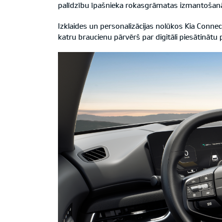
palīdzību īpašnieka rokasgrāmatas izmantošan
Izklaides un personalizācijas nolūkos Kia Conn
katru braucienu pārvērš par digitāli piesātinātu