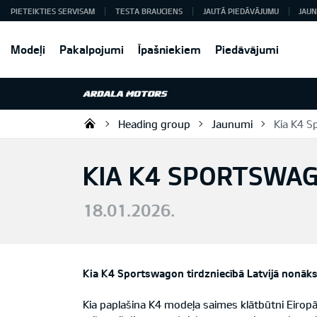
PIETEIKTIES SERVISAM
TESTA BRAUCIENS
JAUTĀ PIEDĀVĀJUMU
JAUN
Modeļi
Pakalpojumi
Īpašniekiem
Piedāvājumi
Heading group
Jaunumi
Kia K4 
Ardala SIA
KIA K4 SPORTSWA
18.01.2026.
Kia K4 Sportswagon tirdzniecībā Latvijā nonāk
Kia paplašina K4 modeļa saimes klātbūtni Eirop