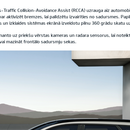
ss-Traffic Collision-Avoidance Assist (RCCA) uzrauga aiz automo
var aktivizēt bremzes, lai palīdzētu izvairīties no sadursmes. P
as un izklaides sistēmas ekrānā izveidotu pilnu 360 grādu skatu u
zmanto uz priekšu vērstas kameras un radara sensorus, lai note
t vai mazināt frontālo sadursmju sekas.