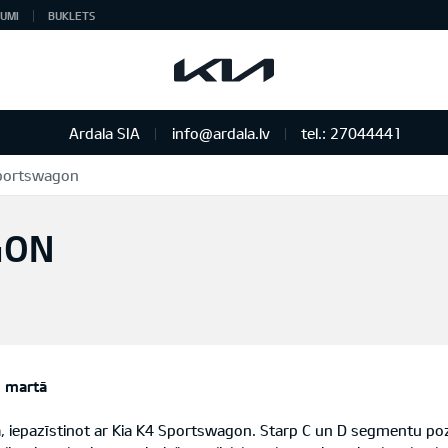
UMI
BUKLETS
Ardala SIA
info@ardala.lv
tel.: 27044441
Sportswagon
GON
s martā
ā, iepazīstinot ar Kia K4 Sportswagon. Starp C un D segmentu p