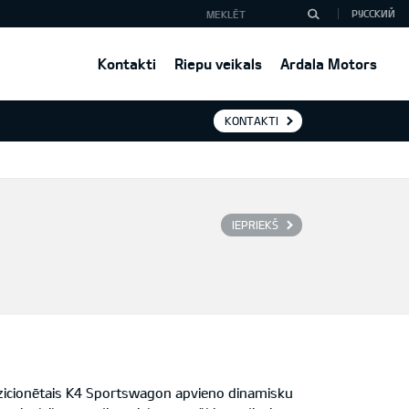
РУССКИЙ
Kontakti
Riepu veikals
Ardala Motors
KONTAKTI
IEPRIEKŠ
ozicionētais K4 Sportswagon apvieno dinamisku