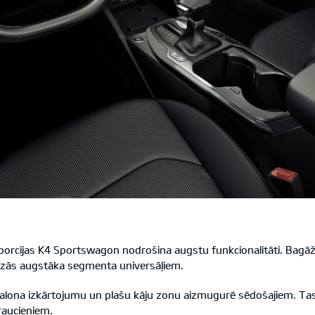
porcijas K4 Sportswagon nodrošina augstu funkcionalitāti. Bagāžas
īdzās augstāka segmenta universāļiem.
alona izkārtojumu un plašu kāju zonu aizmugurē sēdošajiem. T
raucieniem.