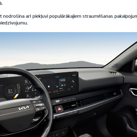
ā.
ect nodrošina arī piekļuvi populārākajiem straumēšanas pakalpoju
 piedzīvojumu.