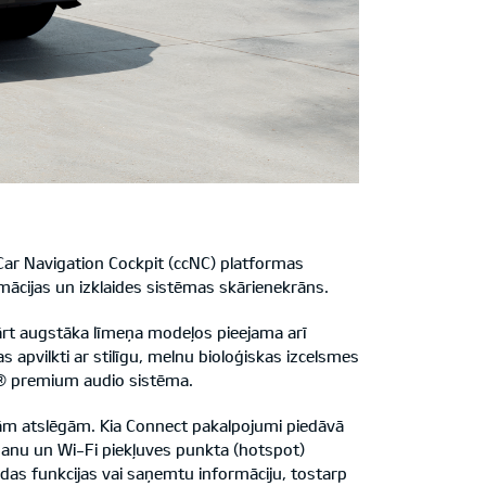
Car Navigation Cockpit (ccNC) platformas
rmācijas un izklaides sistēmas skārienekrāns.
ārt augstāka līmeņa modeļos pieejama arī
s apvilkti ar stilīgu, melnu bioloģiskas izcelsmes
n® premium audio sistēma.
lajām atslēgām. Kia Connect pakalpojumi piedāvā
anu un Wi-Fi piekļuves punkta (hotspot)
žādas funkcijas vai saņemtu informāciju, tostarp