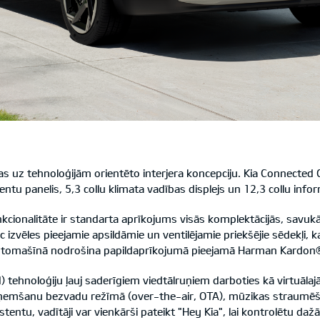
 uz tehnoloģijām orientēto interjera koncepciju. Kia Connected 
ntu panelis, 5,3 collu klimata vadības displejs un 12,3 collu info
ionalitāte ir standarta aprīkojums visās komplektācijās, savuk
zvēles pieejamie apsildāmie un ventilējamie priekšējie sēdekļi, ka
i automašīnā nodrošina papildaprīkojumā pieejamā Harman Kardo
nd) tehnoloģiju ļauj saderīgiem viedtālruņiem darboties kā virtuā
 saņemšanu bezvadu režīmā (over-the-air, OTA), mūzikas straumēš
stentu, vadītāji var vienkārši pateikt "Hey Kia", lai kontrolētu da