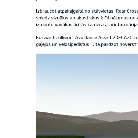
Izbraucot atpakaļgaitā no stāvvietas, Rear Cro
sniedz vizuālus un akustiskus brīdinājumus un 
izmanto vairākas ārējās kameras, lai informācij
Forward Collision-Avoidance Assist 2 (FCA2) i
gājējus un velosipēdistus –, tā palīdzot novērs