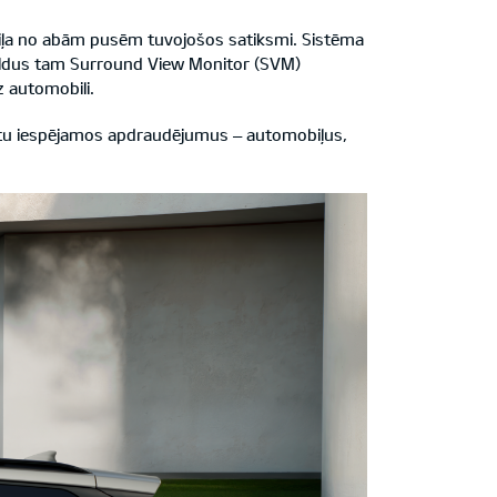
biļa no abām pusēm tuvojošos satiksmi. Sistēma
apildus tam Surround View Monitor (SVM)
z automobili.
iktu iespējamos apdraudējumus – automobiļus,