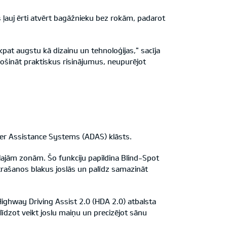
 ļauj ērti atvērt bagāžnieku bez rokām, padarot
pat augstu kā dizainu un tehnoloģijas," sacīja
rošināt praktiskus risinājumus, neupurējot
iver Assistance Systems (ADAS) klāsts.
klajām zonām. Šo funkciju papildina Blind-Spot
trašanos blakus joslās un palīdz samazināt
Highway Driving Assist 2.0 (HDA 2.0) atbalsta
līdzot veikt joslu maiņu un precizējot sānu