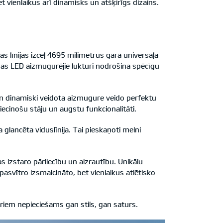
t vienlaikus arī dinamisks un atšķirīgs dizains.
las līnijas izceļ 4695 milimetrus garā universāļa
mas LED aizmugurējie lukturi nodrošina spēcīgu
 un dinamiski veidota aizmugure veido perfektu
liecinošu stāju un augstu funkcionalitāti.
lancēta viduslīnija. Tai pieskaņoti melni
s izstaro pārliecību un aizrautību. Unikālu
asvītro izsmalcināto, bet vienlaikus atlētisko
uriem nepieciešams gan stils, gan saturs.