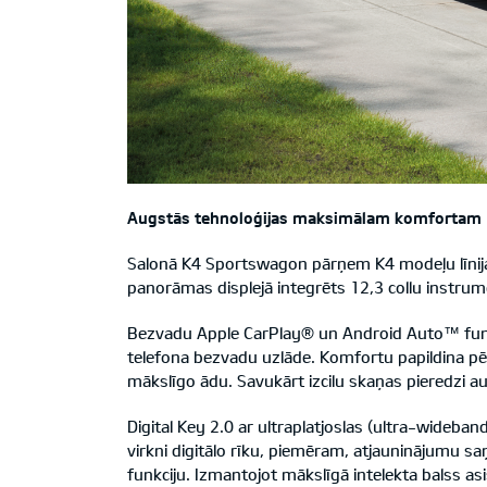
Augstās tehnoloģijas maksimālam komfortam
Salonā K4 Sportswagon pārņem K4 modeļu līnijas
panorāmas displejā integrēts 12,3 collu instrume
Bezvadu Apple CarPlay® un Android Auto™ funkc
telefona bezvadu uzlāde. Komfortu papildina pēc i
mākslīgo ādu. Savukārt izcilu skaņas pieredz
Digital Key 2.0 ar ultraplatjoslas (ultra-wideba
virkni digitālo rīku, piemēram, atjauninājumu
funkciju. Izmantojot mākslīgā intelekta balss asi