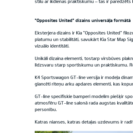
stilu ar ikdienas praktiskumu – tas ir paredzēts 
"Opposites United" dizains universāļa formātā
Eksterjera dizains ir Kia "Opposites United" filoz
platumu un stabilitāti, savukārt Kia Star Map 
vizuālo identitāti.
Unikāli dizaina elementi, tostarp virsbūves plak
līdzsvaru starp sportiskumu un praktiskumu. Rezul
K4 Sportswagon GT-line versija ir modeļa dinami
glancēti riteņu arku apdares elementi, kas kopu
GT-line specifiskie bamperi modelim piešķir spor
atmosfēru GT-line salonā rada augstas kvalitātes
personību.
Katras nianses, katras detaļas uzdevums ir radīt