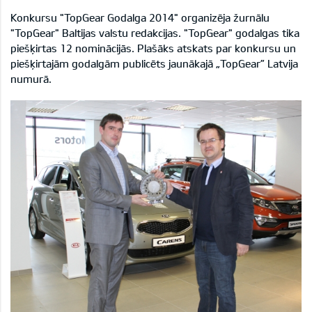
Konkursu "TopGear Godalga 2014" organizēja žurnālu
"TopGear" Baltijas valstu redakcijas. "TopGear" godalgas tika
piešķirtas 12 nominācijās. Plašāks atskats par konkursu un
piešķirtajām godalgām publicēts jaunākajā „TopGear” Latvija
numurā.