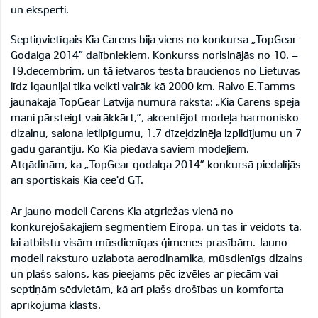
un eksperti.
Septiņvietīgais Kia Carens bija viens no konkursa „TopGear
Godalga 2014” dalībniekiem. Konkurss norisinājās no 10. –
19.decembrim, un tā ietvaros testa braucienos no Lietuvas
līdz Igaunijai tika veikti vairāk kā 2000 km. Raivo E.Tamms
jaunākajā TopGear Latvija numurā raksta: „Kia Carens spēja
mani pārsteigt vairākkārt,”, akcentējot modeļa harmonisko
dizainu, salona ietilpīgumu, 1.7 dīzeļdzinēja izpildījumu un 7
gadu garantiju, Ko Kia piedāvā saviem modeļiem.
Atgādinām, ka „TopGear godalga 2014” konkursā piedalījās
arī sportiskais Kia cee'd GT.
Ar jauno modeli Carens Kia atgriežas vienā no
konkurējošākajiem segmentiem Eiropā, un tas ir veidots tā,
lai atbilstu visām mūsdienīgas ģimenes prasībām. Jauno
modeli raksturo uzlabota aerodinamika, mūsdienīgs dizains
un plašs salons, kas pieejams pēc izvēles ar piecām vai
septiņām sēdvietām, kā arī plašs drošības un komforta
aprīkojuma klāsts.