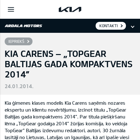
KONTAKTI
IEPRIEKŠ
KIA CARENS – „TOPGEAR
BALTIJAS GADA KOMPAKTVENS
2014”
24.01.2014.
Kia ģimenes klases modelis Kia Carens saņēmis nozares
ekspertu un klientu novērtējumu, izcīnot titulu „TopGear
Baltijas gada kompaktvens 2014”. Par titula piešķiršanu
lēma „TopGear godalga 2014” žūrijas komisija, ko veidoja
TopGear" Baltijas izdevumu redaktori, autori, 30 žurnāla
lasītāji no Lietuvas, Latvijas un Igaunijas, kā arī īpašie viesi