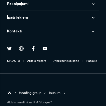
Pakalpojumi
Īpašniekiem
Kontakti
Twitter
Facebook
Youtube
draugiem.lv
KIA AUTO
Ardala Motors
Atgriezeniskā saite
Pasaulē
Heading group
Jaunumi
Ardala SIA
Aklais randiņš ar KIA Stinger?