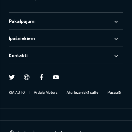
Pakalpojumi
Īpašniekiem
Kontakti
Twitter
Facebook
Youtube
draugiem.lv
KIA AUTO
Ardala Motors
Atgriezeniskā saite
Pasaulē