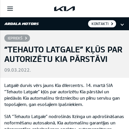
KONTAKTI
IEPRIEKŠ
“TEHAUTO LATGALE” KĻŪS PAR
AUTORIZĒTU KIA PĀRSTĀVI
09.03.2022.
Latgalē durvis vērs jauns Kia dīlercentrs. 14. martā SIA
“Tehauto Latgale” kļūs par autorizētu Kia pārstāvi un
piedāvās Kia automašīnu tirdzniecību un pilnu servisu gan
topošajiem, gan esošajiem īpašniekiem.
SIA “Tehauto Latgale” nodrošinās līzinga un apdrošināšanas
noformēšanu autosalonā, Kia automašīnu garantijas un