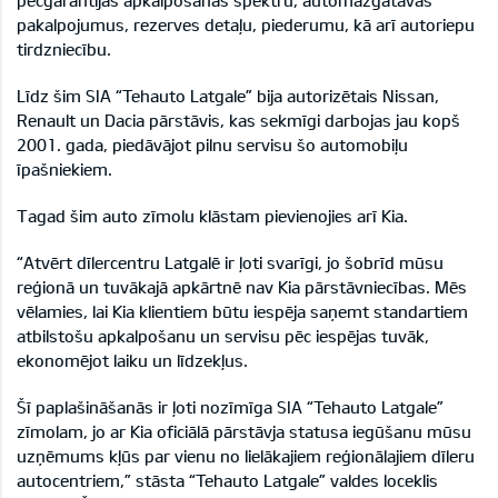
pēcgarantijas apkalpošanas spektru, automazgātavas
pakalpojumus, rezerves detaļu, piederumu, kā arī autoriepu
tirdzniecību.
Līdz šim SIA “Tehauto Latgale” bija autorizētais Nissan,
Renault un Dacia pārstāvis, kas sekmīgi darbojas jau kopš
2001. gada, piedāvājot pilnu servisu šo automobiļu
īpašniekiem.
Tagad šim auto zīmolu klāstam pievienojies arī Kia.
“Atvērt dīlercentru Latgalē ir ļoti svarīgi, jo šobrīd mūsu
reģionā un tuvākajā apkārtnē nav Kia pārstāvniecības. Mēs
vēlamies, lai Kia klientiem būtu iespēja saņemt standartiem
atbilstošu apkalpošanu un servisu pēc iespējas tuvāk,
ekonomējot laiku un līdzekļus.
Šī paplašināšanās ir ļoti nozīmīga SIA “Tehauto Latgale”
zīmolam, jo ar Kia oficiālā pārstāvja statusa iegūšanu mūsu
uzņēmums kļūs par vienu no lielākajiem reģionālajiem dīleru
autocentriem,” stāsta “Tehauto Latgale” valdes loceklis