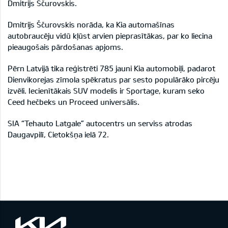
Dmitrijs Ščurovskis.
Dmitrijs Ščurovskis norāda, ka Kia automašīnas
autobraucēju vidū kļūst arvien pieprasītākas, par ko liecina
pieaugošais pārdošanas apjoms.
Pērn Latvijā tika reģistrēti 785 jauni Kia automobiļi, padarot
Dienvikorejas zīmola spēkratus par sesto populārāko pircēju
izvēli. Iecienītākais SUV modelis ir Sportage, kuram seko
Ceed hečbeks un Proceed universālis.
SIA “Tehauto Latgale” autocentrs un serviss atrodas
Daugavpilī, Cietokšņa ielā 72.