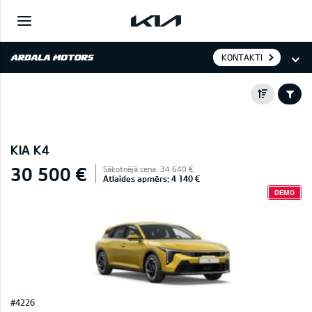
KONTAKTI
KIA K4
30 500 €
Sākotnējā cena: 34 640 €
Atlaides apmērs: 4 140 €
DEMO
#4226