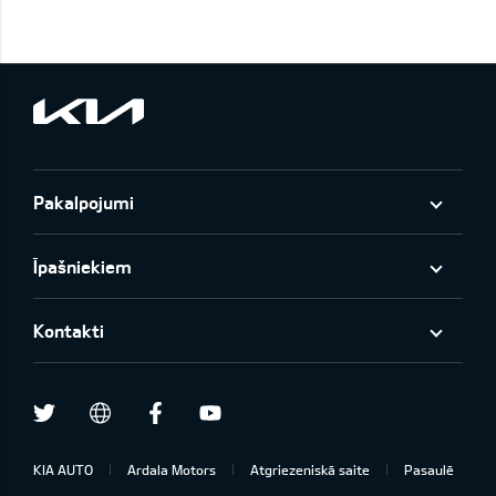
Pakalpojumi
Īpašniekiem
Kontakti
Twitter
Facebook
Youtube
draugiem.lv
KIA AUTO
Ardala Motors
Atgriezeniskā saite
Pasaulē