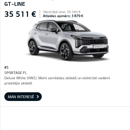
GT-LINE
35 511 €
Sākotnējā cena: 39 390 €
Atlaides apmērs: 3 879 €
#5
SPORTAGE FL
Deluxe White (HW2), Melni zamšādas sēdekļi un elektriski vadāmi
priekšējie sēdekļi
MAN INTERESĒ