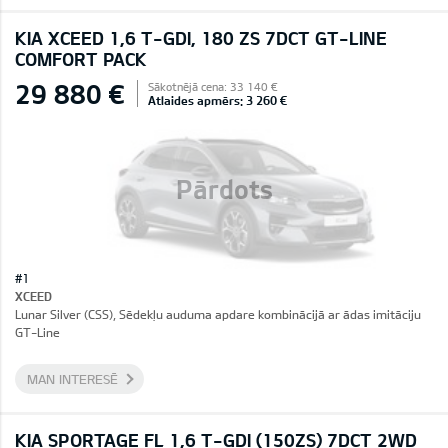
KIA XCEED 1,6 T-GDI, 180 ZS 7DCT GT-LINE
COMFORT PACK
29 880 €
Sākotnējā cena: 33 140 €
Atlaides apmērs: 3 260 €
Pārdots
#1
XCEED
Lunar Silver (CSS), Sēdekļu auduma apdare kombinācijā ar ādas imitāciju
GT-Line
MAN INTERESĒ
KIA SPORTAGE FL 1,6 T-GDI (150ZS) 7DCT 2WD