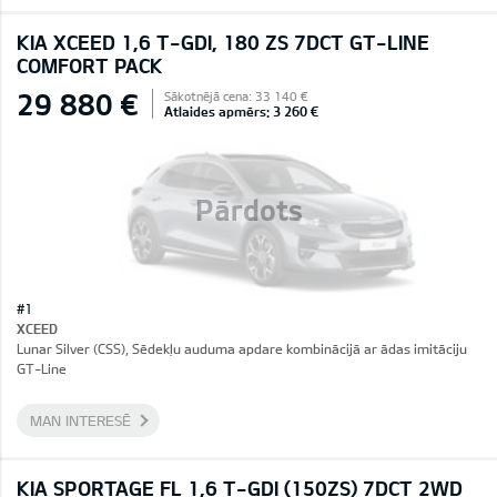
KIA XCEED 1,6 T-GDI, 180 ZS 7DCT GT-LINE
COMFORT PACK
29 880 €
Sākotnējā cena: 33 140 €
Atlaides apmērs: 3 260 €
Pārdots
#1
XCEED
Lunar Silver (CSS), Sēdekļu auduma apdare kombinācijā ar ādas imitāciju
GT-Line
MAN INTERESĒ
KIA SPORTAGE FL 1,6 T-GDI (150ZS) 7DCT 2WD