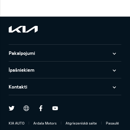
Pakalpojumi
Īpašniekiem
Kontakti
Twitter
Facebook
Youtube
draugiem.lv
KIA AUTO
Ardala Motors
Atgriezeniskā saite
Pasaulē