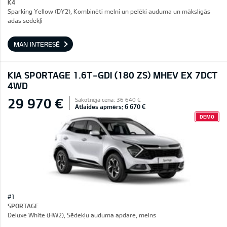
K4
Sparking Yellow (DY2), Kombinēti melni un pelēki auduma un mākslīgās
ādas sēdekļi
MAN INTERESĒ
KIA SPORTAGE 1.6T-GDI (180 ZS) MHEV EX 7DCT
4WD
29 970 €
Sākotnējā cena: 36 640 €
Atlaides apmērs: 6 670 €
DEMO
#1
SPORTAGE
Deluxe White (HW2), Sēdekļu auduma apdare, melns