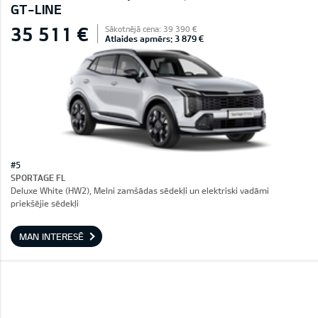
GT-LINE
35 511 €
Sākotnējā cena: 39 390 €
Atlaides apmērs: 3 879 €
#5
SPORTAGE FL
Deluxe White (HW2), Melni zamšādas sēdekļi un elektriski vadāmi
priekšējie sēdekļi
MAN INTERESĒ