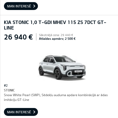
MAN INTERESĒ
KIA STONIC 1,0 T-GDI MHEV 115 ZS 7DCT GT-
LINE
26 940 €
Sākotnējā cena: 29 440 €
Atlaides apmērs: 2 500 €
#2
STONIC
Snow White Pearl (SWP), Sēdekļu auduma apdare kombinācijā ar ādas
imitāciju GT-Line
MAN INTERESĒ