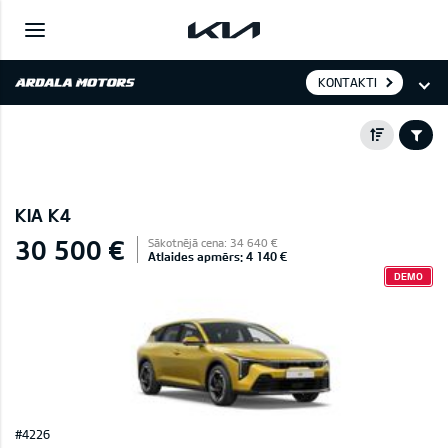
KONTAKTI
KIA K4
30 500 €
Sākotnējā cena: 34 640 €
Atlaides apmērs: 4 140 €
DEMO
#4226