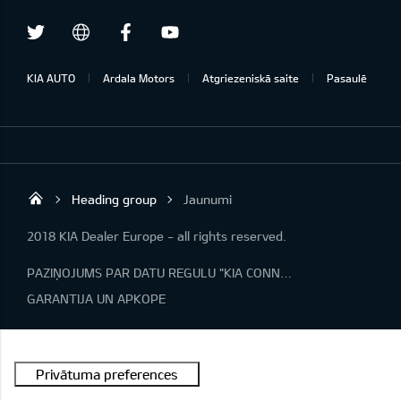
Twitter
Facebook
Youtube
draugiem.lv
KIA AUTO
Ardala Motors
Atgriezeniskā saite
Pasaulē
Heading group
Jaunumi
Ardala SIA
2018 KIA Dealer Europe - all rights reserved.
PAZIŅOJUMS PAR DATU REGULU "KIA CONNECT"
GARANTIJA UN APKOPE