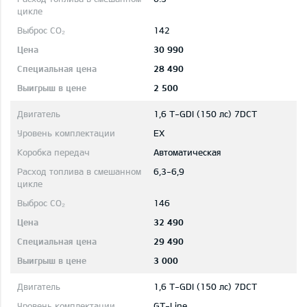
142
30 990
28 490
2 500
1,6 T-GDI (150 лс) 7DCT
EX
Автоматическая
6,3-6,9
146
32 490
29 490
3 000
1,6 T-GDI (150 лс) 7DCT
GT-Line