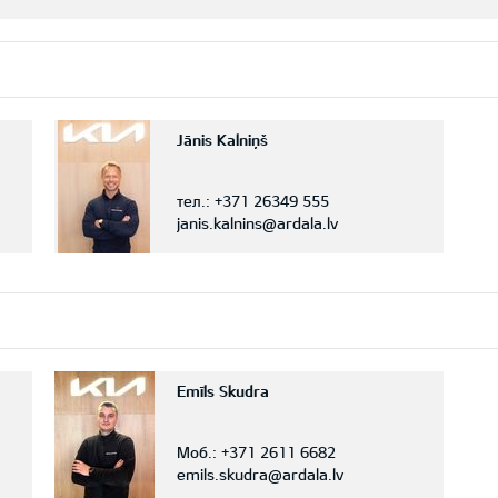
Jānis Kalniņš
тел.:
+371 26349 555
janis.kalnins@ardala.lv
Emīls Skudra
Моб.:
+371 2611 6682
emils.skudra@ardala.lv