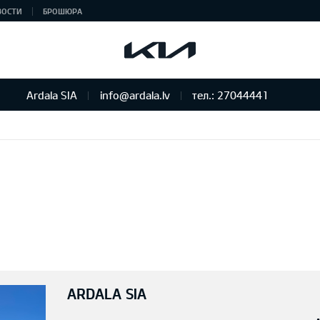
ВОСТИ
БРОШЮРА
Ardala SIA
info@ardala.lv
тел.: 27044441
ARDALA SIA