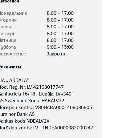
Автосалон
Понедельник
8.00 - 17.00
Вторник
8.00 - 17.00
Среда
8.00 - 17.00
Четверг
8.00 - 17.00
Пятница
8.00 - 17.00
Суббота
9:00 - 15:00
Воскресенье
Закрыто
Реквизиты:
SIA „ ARDALA”
Nod. Reģ. Nr. LV 42103017747
Ganību iela 16/18 , Liepāja, LV-3401
AS Swedbank Kods: HABALV22
Norēķinu konts: LV86HABA0001408036805
Luminor Bank AS
Bankas kods:NDEALV2X
Norēķinu konts: LV 11NDEA0000083000247