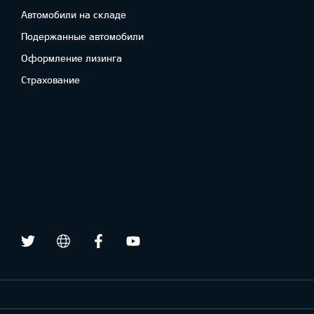
Автомобили на складе
Подержанные автомобили
Oформлениe лизинга
Cтрахование
Twitter
Facebook
Youtube
draugiem.lv