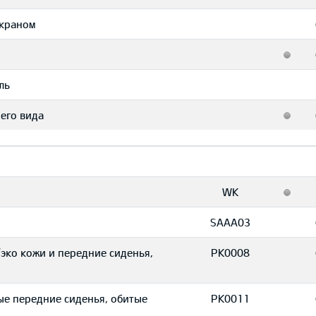
экраном
ль
его вида
WK
SAAA03
эко кожи и передние сиденья,
PK0008
ые передние сиденья, обитые
PK0011