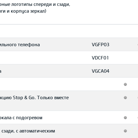
ёрные логотипы спереди и сзади,
ги и корпуса зеркал)
бильного телефона
VGFP03
VDCF01
а
VGCA04
цию Stop & Go. Только вместе
ркала с подогревом
сзади, с автоматическим