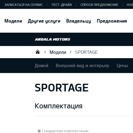
ЗАПИСАТЬСЯ НА СЕРВИС
ТЕСТ-ДРАЙВ
СПРОСИ ПРЕДЛОЖЕНИЕ
НО
Модели
Другие услуги
Владельцу
Предложения
Модели
SPORTAGE
Ardala SIA
Домой
Внешний вид и интерьер
Цены
SPORTAGE
Комплектация
Стандартная комплектация