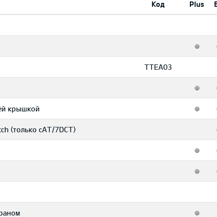
Код
Plus
TTEA03
ней крышкой
ch (только сAT/7DCT)
раном