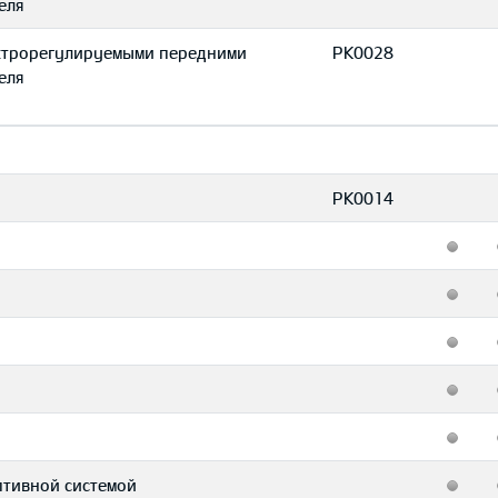
еля
ектрорегулируемыми передними
PK0028
еля
PK0014
птивной системой