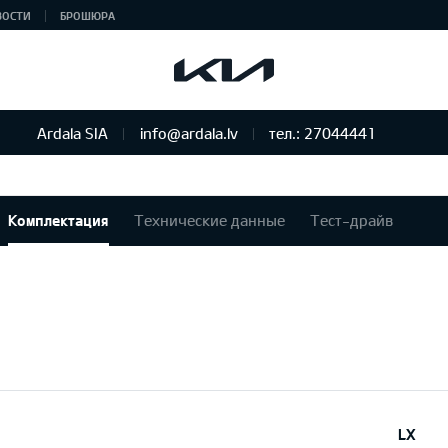
ВОСТИ
БРОШЮРА
Ardala SIA
info@ardala.lv
тел.: 27044441
Комплектация
Технические данные
Тест-драйв
LX