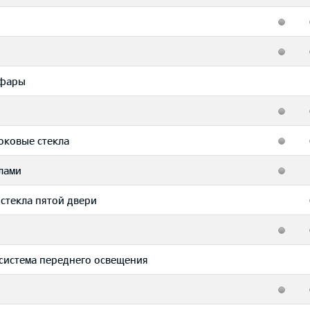
 фары
оковые стекла
лами
 стекла пятой двери
 система переднего освещения