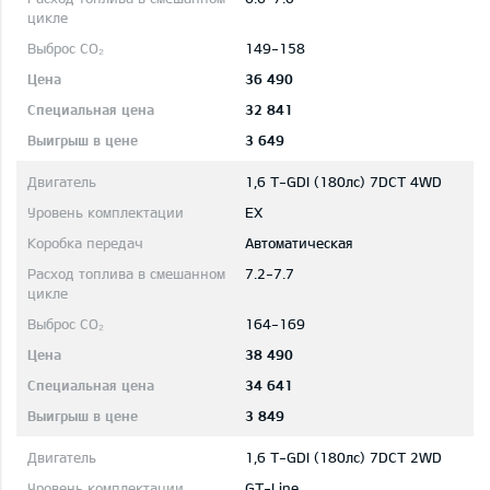
149-158
36 490
32 841
3 649
1,6 T-GDI (180лс) 7DCT 4WD
EX
Автоматическая
7.2-7.7
164-169
38 490
34 641
3 849
1,6 T-GDI (180лс) 7DCT 2WD
GT-Line