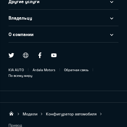
Другие услуги
Владельцу
О компании
Twitter
Facebook
Youtube
draugiem.lv
KIA AUTO
Ardala Motors
Обратная связь
По всему миру
Модели
Конфигуратор автомобиля
Ardala SIA
Привод