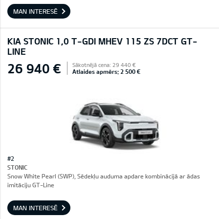
MAN INTERESĒ
KIA STONIC 1,0 T-GDI MHEV 115 ZS 7DCT GT-
LINE
26 940 €
Sākotnējā cena: 29 440 €
Atlaides apmērs: 2 500 €
#2
STONIC
Snow White Pearl (SWP), Sēdekļu auduma apdare kombinācijā ar ādas
imitāciju GT-Line
MAN INTERESĒ