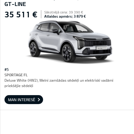
GT-LINE
35 511 €
Sākotnējā cena: 39 390 €
Atlaides apmērs: 3 879 €
#5
SPORTAGE FL
Deluxe White (HW2), Melni zamšādas sēdekļi un elektriski vadāmi
priekšējie sēdekļi
MAN INTERESĒ