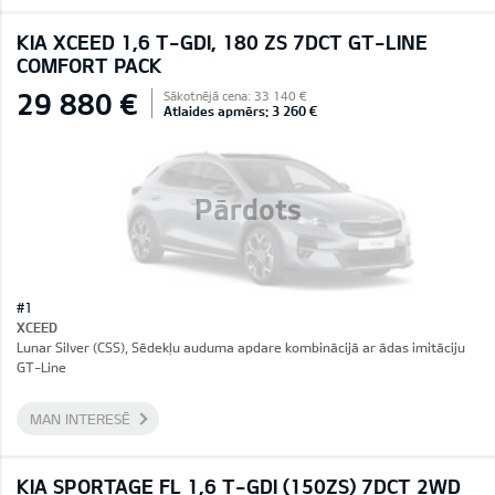
KIA XCEED 1,6 T-GDI, 180 ZS 7DCT GT-LINE
COMFORT PACK
29 880 €
Sākotnējā cena: 33 140 €
Atlaides apmērs: 3 260 €
Pārdots
#1
XCEED
Lunar Silver (CSS), Sēdekļu auduma apdare kombinācijā ar ādas imitāciju
GT-Line
MAN INTERESĒ
KIA SPORTAGE FL 1,6 T-GDI (150ZS) 7DCT 2WD