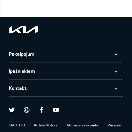
Pakalpojumi
Īpašniekiem
Kontakti
Twitter
Facebook
Youtube
draugiem.lv
KIA AUTO
Ardala Motors
Atgriezeniskā saite
Pasaulē