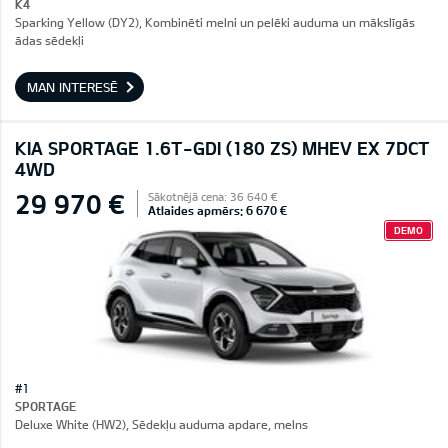
K4
Sparking Yellow (DY2), Kombinēti melni un pelēki auduma un mākslīgās
ādas sēdekļi
MAN INTERESĒ
KIA SPORTAGE 1.6T-GDI (180 ZS) MHEV EX 7DCT
4WD
29 970 €
Sākotnējā cena: 36 640 €
Atlaides apmērs: 6 670 €
DEMO
#1
SPORTAGE
Deluxe White (HW2), Sēdekļu auduma apdare, melns