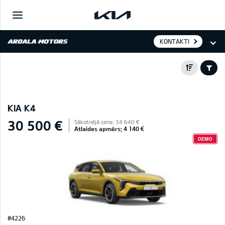
KONTAKTI
KIA K4
30 500 €
Sākotnējā cena: 34 640 €
Atlaides apmērs: 4 140 €
DEMO
#4226