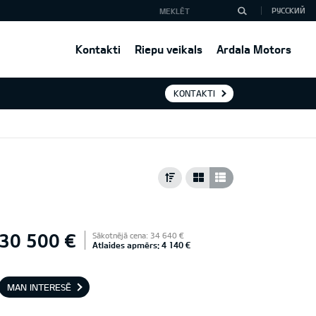
РУССКИЙ
Kontakti
Riepu veikals
Ardala Motors
KONTAKTI
30 500 €
Sākotnējā cena: 34 640 €
Atlaides apmērs: 4 140 €
MAN INTERESĒ