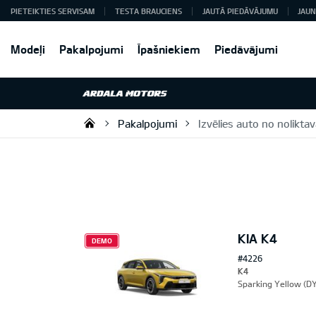
PIETEIKTIES SERVISAM
TESTA BRAUCIENS
JAUTĀ PIEDĀVĀJUMU
JAUN
Modeļi
Pakalpojumi
Īpašniekiem
Piedāvājumi
Pakalpojumi
Izvēlies auto no nolikta
Ardala SIA
KIA K4
DEMO
#4226
K4
Sparking Yellow (DY