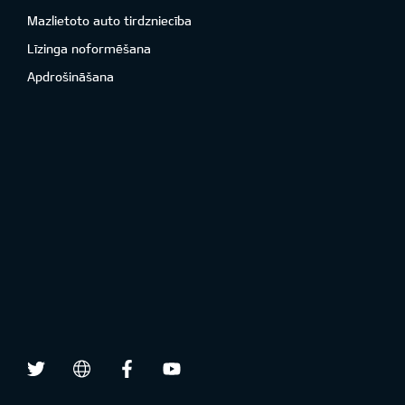
Mazlietoto auto tirdzniecība
Līzinga noformēšana
Apdrošināšana
Twitter
Facebook
Youtube
draugiem.lv