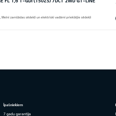
E FL 1,6 T-GDI (150ZS) 7DCT 2WD GT-LINE
 Melni zamšādas sēdekļi un elektriski vadāmi priekšējie sēdekļi
Īpašniekiem
7 gadu garantija